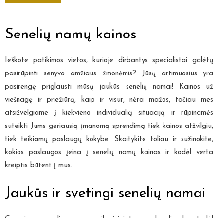
Senelių namų kainos
Ieškote patikimos vietos, kurioje dirbantys specialistai galėtų
pasirūpinti senyvo amžiaus žmonėmis? Jūsų artimuosius yra
pasirengę priglausti mūsų jaukūs senelių namai! Kainos už
viešnagę ir priežiūrą, kaip ir visur, nėra mažos, tačiau mes
atsižvelgiame į kiekvieno individualią situaciją ir rūpinamės
suteikti Jums geriausią įmanomą sprendimą tiek kainos atžvilgiu,
tiek teikiamų paslaugų kokybe. Skaitykite toliau ir sužinokite,
kokios paslaugos įeina į senelių namų kainas ir kodėl verta
kreiptis būtent į mus.
Jaukūs ir svetingi senelių namai