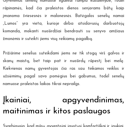
Gyvenimas senelių namuose ilgainiui tampa kasdienybe, todėl
rūpinamės, kad čia praleistos dienos senjorams būtų kaip
įmanoma šviesesnės ir malonesnės. Batėgalos senelių namai
„Lumos“ yra vieta, kurioje dirba atsidavusių darbuotojų
komanda, mokanti nuoširdžiai bendrauti su senyvo amžiaus
žmonėmis ir suteikti jiems visą reikiamą pagalbą.
Prižiūrime senelius suteikdami jiems ne tik stogą virš galvos ir
skanų maistą, bet taip pat ir nuoširdų rūpestį bei meilę.
Kiekvienas namų gyventojas čia ras sau tinkamos veiklos ir
užsiėmimų pagal savo pomėgius bei gabumus, todėl senelių
namuose praleistas laikas tikrai neprailgs.
Įkainiai, apgyvendinimas,
maitinimas ir kitos paslaugos
Svarbiausia, kad mūsų gyventojai jaustųsi komfortiškai ir jaukiai,