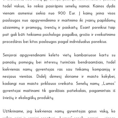
todėl viskuo, ko reikia pasirūpins senelių namai. Kainos dydis
vienam asmeniui siekia nuo 900 Eur. Į kainą įeina visos
paslaugos nuo apgyvendinimo ir maitinimo iki įvairių papildomų
užsiėmimų ir pramogų, švenčių ir paskaitų. Esant poreikiui taip
pat gali būti teikiama psichologo pagalba, grožio ir sveikatinimo
procedūros bei kitos paslaugos pagal individualius poreikius.
Senjorai apgyvendinami keleto vietų kambariuose kartu su
panašių pomėgių bei interesų turinčiais bendraamžiais, todėl
kiekvienas namų gyventojas ras sau tinkamą kompaniją ir
nesijaus vienišas. Didelį dėmesį skiriame ir maisto kokybei,
kadangi nuo maisto priklauso sveikata. Senelių namų „Lumos“
gyventojai maitinami tik gardžiais patiekalais, pagamintais iš
šviežių ir ekologiškų produktų.
Užtikriname, jog kiekvienas namų gyventojas gaus viską, ko